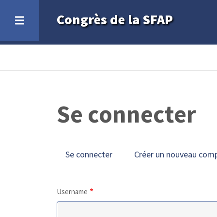
Aller
Congrès de la SFAP
au
contenu
principal
Fil
d'Ariane
Se connecter
PRIMARY
Se connecter
(onglet
Créer un nouveau com
TABS
actif)
Username