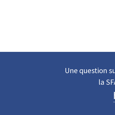
Une question su
la S