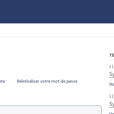
T
11
S
pte
Réinitialiser votre mot de passe
Vi
11
S
Vi