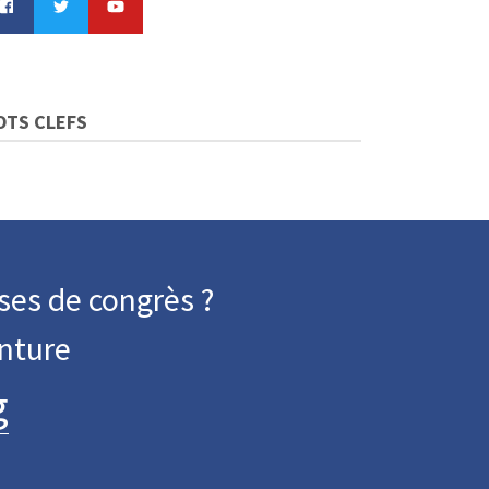
OTS CLEFS
ses de congrès ?
nture
g