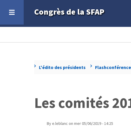
Aller
Congrès de la SFAP
au
contenu
principal
Fil
d'Ariane
L'édito des présidents
Flashconférence
Les comités 20
By
e.leblanc
on
mer 05/06/2019 - 14:25