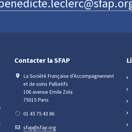
benedicte.leclerc@sfap.or
Contacter la SFAP
L
La Société Française d'Accompagnement
et de soins Palliatifs
106 avenue Emile Zola
75015 Paris
e
01 45 75 43 86
s
sfap@sfap.org