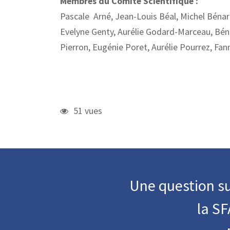
Membres du Comité Scientifique :
Pascale Arné, Jean-Louis Béal, Michel Bénard
Evelyne Genty, Aurélie Godard-Marceau, Béné
Pierron, Eugénie Poret, Aurélie Pourrez, Fann
51 vues
Une question su
la S