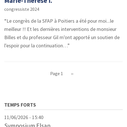
Marie-Thérèse I.
congressiste 2024
Le congrès de la SFAP à Poitiers a été pour moi...le
meilleur !! Et les dernières interventions de monsieur
Billes et du professeur Gil m'ont apporté un soutien de
l'espoir pour la continuation…
Pagination
Page 1
Page
››
suivante
TEMPS FORTS
11/06/2026 - 15:40
Symposium Elsan