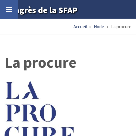
Aller
Congrès de la SFAP
au
contenu
Accueil
Node
La procure
Fil
principal
d'Ariane
La procure