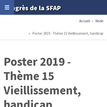
Aller
Congrès de la SFAP
au
contenu
Accueil
Node
Fil
principal
d'Ariane
Poster 2019 - Thème 15 Vieillissement, handicap
Poster 2019 -
Thème 15
Vieillissement,
handicap