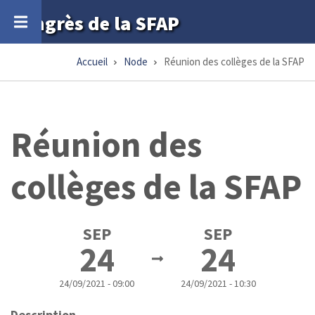
Aller
Congrès de la SFAP
au
contenu
Accueil
Node
Réunion des collèges de la SFAP
Fil
principal
d'Ariane
Réunion des
collèges de la SFAP
SEP
SEP
24
24
24/09/2021 - 09:00
24/09/2021 - 10:30
Description