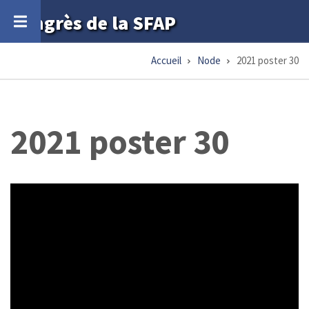
Aller
Congrès de la SFAP
au
contenu
Accueil
Node
2021 poster 30
Fil
principal
d'Ariane
2021 poster 30