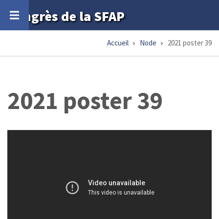
Aller
Congrès de la SFAP
au
contenu
Accueil
Node
2021 poster 39
Fil
principal
d'Ariane
2021 poster 39