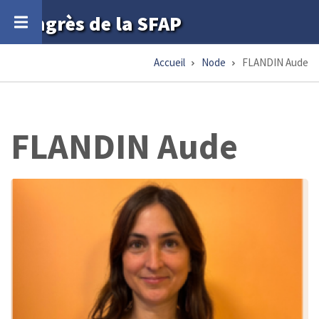
Aller
Congrès de la SFAP
au
contenu
Accueil
Node
FLANDIN Aude
Fil
principal
d'Ariane
FLANDIN Aude