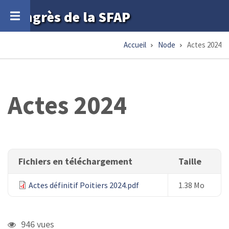
Aller
Congrès de la SFAP
au
contenu
Accueil
Node
Actes 2024
Fil
principal
d'Ariane
Actes 2024
Fichiers en téléchargement
Taille
Actes définitif Poitiers 2024.pdf
1.38 Mo
946 vues