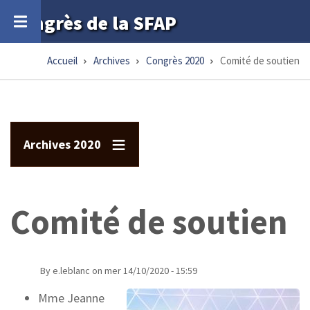
Aller
Congrès de la SFAP
au
contenu
Accueil
Archives
Congrès 2020
Comité de soutien
Fil
principal
d'Ariane
Archives 2020
Comité de soutien
By
e.leblanc
on
mer 14/10/2020 - 15:59
Mme Jeanne