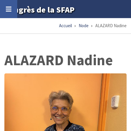
Aller
Congrès de la SFAP
au
contenu
Accueil
Node
ALAZARD Nadine
Fil
principal
d'Ariane
ALAZARD Nadine