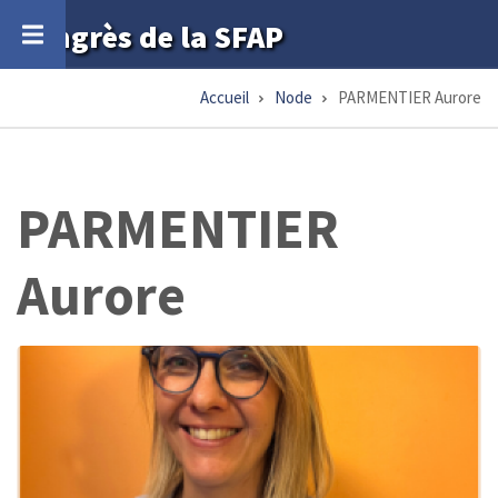
Aller
Congrès de la SFAP
au
contenu
Accueil
Node
PARMENTIER Aurore
Fil
principal
d'Ariane
PARMENTIER
Aurore