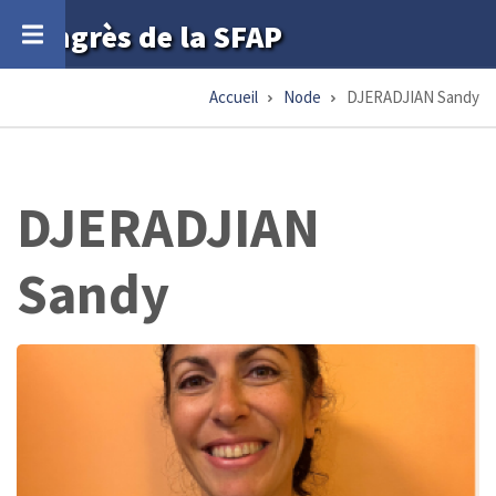
Aller
Congrès de la SFAP
au
contenu
Accueil
Node
DJERADJIAN Sandy
Fil
principal
d'Ariane
DJERADJIAN
Sandy