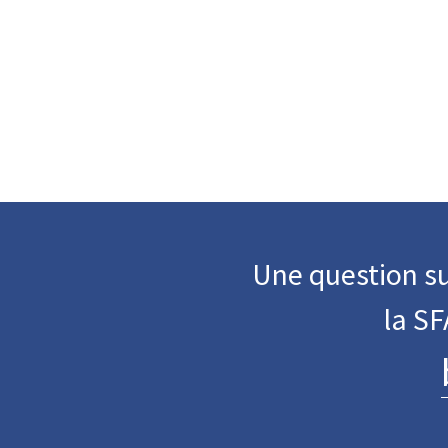
Une question su
la S