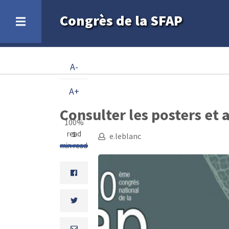
Aller
Congrès de la SFAP
au
contenu
principal
Fil
A-
d'Ariane
A+
Consulter les posters et 
100%
read
1
e.leblanc
min read