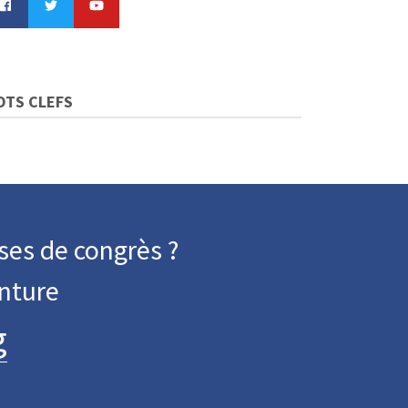
OTS CLEFS
ses de congrès ?
nture
g