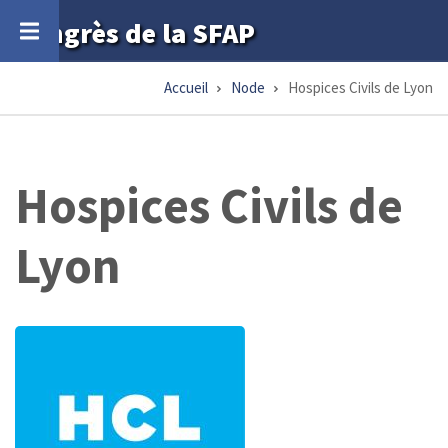
Aller
Congrès de la SFAP
au
contenu
Accueil
Node
Hospices Civils de Lyon
Fil
principal
d'Ariane
Hospices Civils de
Lyon