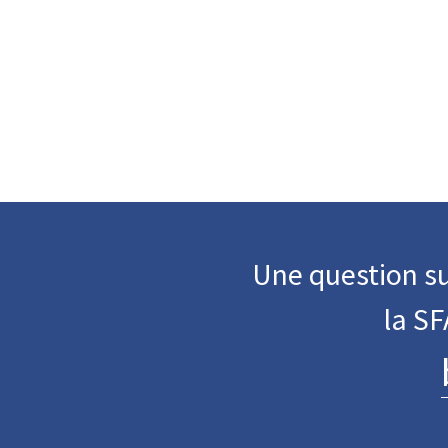
Une question su
la S