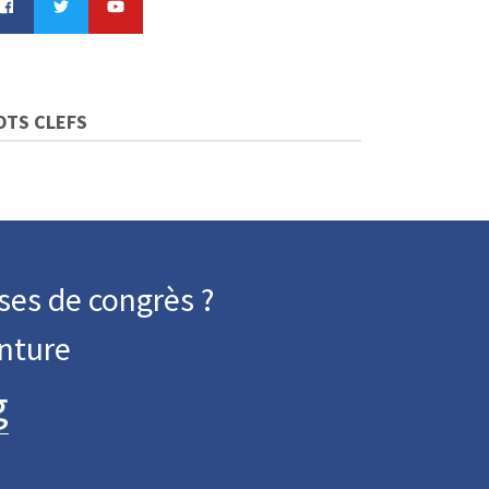
OTS CLEFS
ses de congrès ?
nture
g