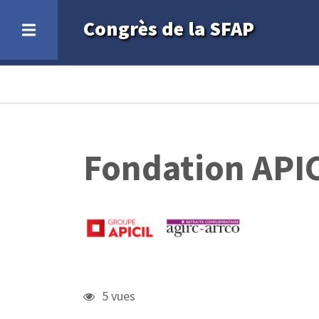
Aller
Congrès de la SFAP
au
contenu
principal
Fil
d'Ariane
Fondation API
5 vues