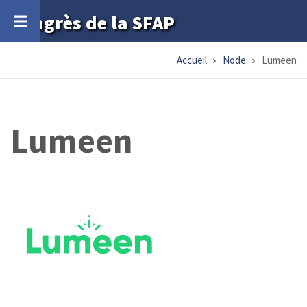
Aller
Congrès de la SFAP
au
contenu
Accueil
Node
Lumeen
Fil
principal
d'Ariane
Lumeen