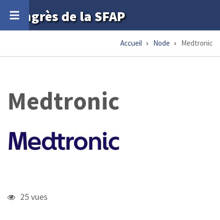
Aller
Congrès de la SFAP
au
contenu
Accueil
Node
Medtronic
Fil
principal
d'Ariane
Medtronic
25 vues