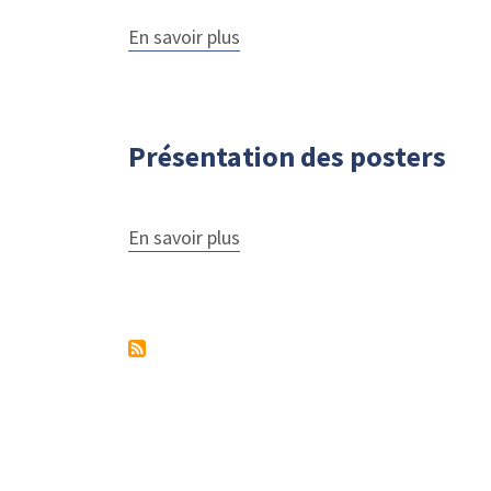
En savoir plus
sur
Réveil
musculaire
Présentation des posters
En savoir plus
sur
Présentation
des
posters