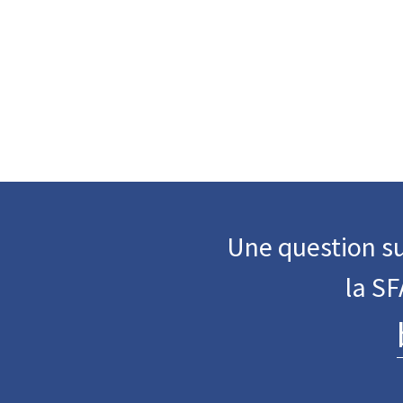
Une question su
la S