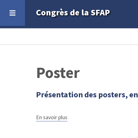
Aller
Congrès de la SFAP
au
contenu
principal
Fil
d'Ariane
Poster
Présentation des posters, e
En savoir plus
sur
Présentation
des
posters,