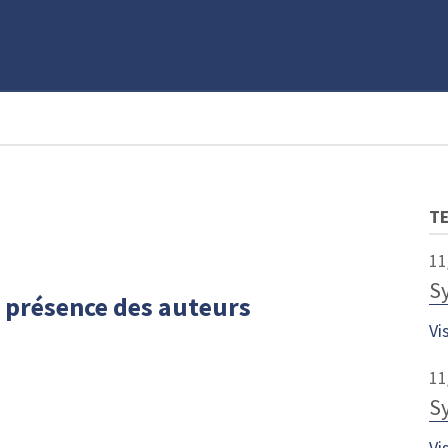
T
11
S
n présence des auteurs
Vi
11
S
Vi