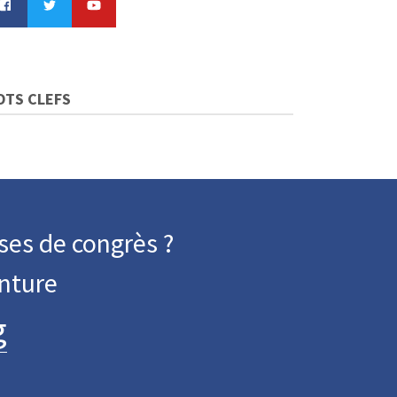
OTS CLEFS
ses de congrès ?
nture
g