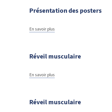
en
présence
Présentation des posters
des
auteurs
En savoir plus
sur
Présentation
des
posters
Réveil musculaire
En savoir plus
sur
Réveil
musculaire
Réveil musculaire